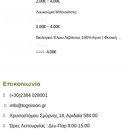
–
2.00
€
4.00
€
Λουκούμια Μπουκίτσες
0
out of 5
–
2.00
€
4.00
€
Βιολογικό Έλαιο Λεβάντας 100% Αγνό | Φυσική Χαλάρωση & Περιποίηση
0
out of 5
4.00
€
5.00
€
Επικοινωνία
(+30)2384 028001
info@tognision.gr
Χρυσοστόμου Σμύρνης 18, Αριδαία 584 00
Ώρες Λειτουργίας : Δευ-Παρ 8:00-15:00