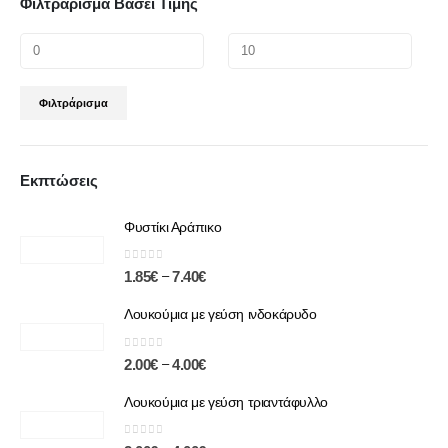
Φιλτράρισμα Βάσει Τιμής
Φιλτράρισμα
Εκπτώσεις
Φυστίκι Αράπικο
0
out of 5
–
1.85
€
7.40
€
Λουκούμια με γεύση ινδοκάρυδο
0
out of 5
–
2.00
€
4.00
€
Λουκούμια με γεύση τριαντάφυλλο
0
out of 5