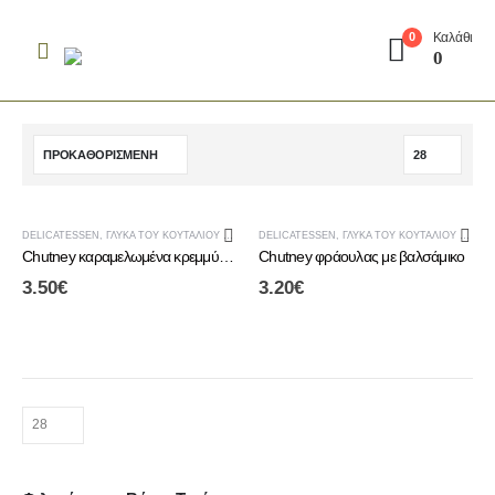
Καλάθι
0
0
DELICATESSEN
,
ΓΛΥΚΆ ΤΟΥ ΚΟΥΤΑΛΙΟΎ & CHUTNEY
DELICATESSEN
,
ΤΟΠΙΚΆ ΠΡΟΪΌΝΤΑ ΑΛΜΩΠΊΑΣ
,
ΓΛΥΚΆ ΤΟΥ ΚΟΥΤΑΛΙΟΎ & CHUTNEY
Chutney καραμελωμένα κρεμμύδια
Chutney φράουλας με βαλσάμικο
3.50
€
3.20
€