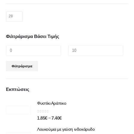
Φιλτράρισμα Βάσει Τιμής
Φιλτράρισμα
Εκπτώσεις
Φυστίκι Αράπικο
0
out of 5
–
1.85
€
7.40
€
Λουκούμια με γεύση ινδοκάρυδο