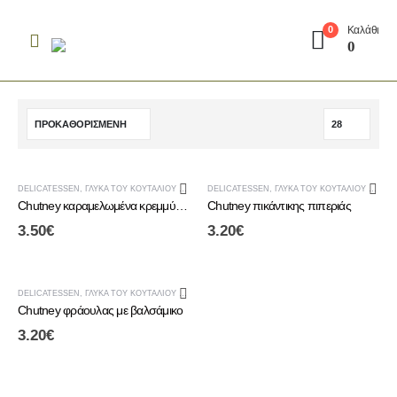
Καλάθι
0
0
DELICATESSEN
,
ΓΛΥΚΆ ΤΟΥ ΚΟΥΤΑΛΙΟΎ & CHUTNEY
DELICATESSEN
,
ΤΟΠΙΚΆ ΠΡΟΪΌΝΤΑ ΑΛΜΩΠΊΑΣ
,
ΓΛΥΚΆ ΤΟΥ ΚΟΥΤΑΛΙΟΎ & CHUTNEY
Chutney καραμελωμένα κρεμμύδια
Chutney πικάντικης πιπεριάς
3.50
€
3.20
€
DELICATESSEN
,
ΓΛΥΚΆ ΤΟΥ ΚΟΥΤΑΛΙΟΎ & CHUTNEY
,
ΤΟΠΙΚΆ ΠΡΟΪΌΝΤΑ ΑΛΜΩΠΊΑΣ
Chutney φράουλας με βαλσάμικο
3.20
€