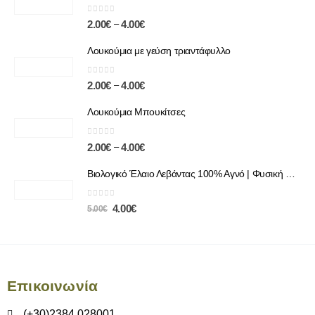
0
out of 5
–
2.00
€
4.00
€
Λουκούμια με γεύση τριαντάφυλλο
0
out of 5
–
2.00
€
4.00
€
Λουκούμια Μπουκίτσες
0
out of 5
–
2.00
€
4.00
€
Βιολογικό Έλαιο Λεβάντας 100% Αγνό | Φυσική Χαλάρωση & Περιποίηση
0
out of 5
4.00
€
5.00
€
Επικοινωνία
(+30)2384 028001