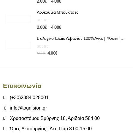
–
2.00
€
4.00
€
Λουκούμια Μπουκίτσες
0
out of 5
–
2.00
€
4.00
€
Βιολογικό Έλαιο Λεβάντας 100% Αγνό | Φυσική Χαλάρωση & Περιποίηση
0
out of 5
4.00
€
5.00
€
Επικοινωνία
(+30)2384 028001
info@tognision.gr
Χρυσοστόμου Σμύρνης 18, Αριδαία 584 00
Ώρες Λειτουργίας : Δευ-Παρ 8:00-15:00