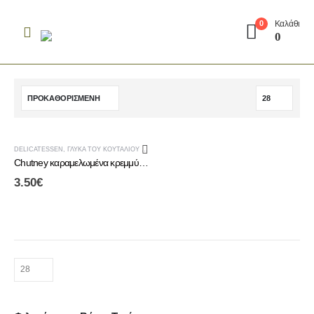
Καλάθι
0
0
DELICATESSEN
,
ΓΛΥΚΆ ΤΟΥ ΚΟΥΤΑΛΙΟΎ & CHUTNEY
,
ΤΟΠΙΚΆ ΠΡΟΪΌΝΤΑ ΑΛΜΩΠΊΑΣ
Chutney καραμελωμένα κρεμμύδια
3.50
€