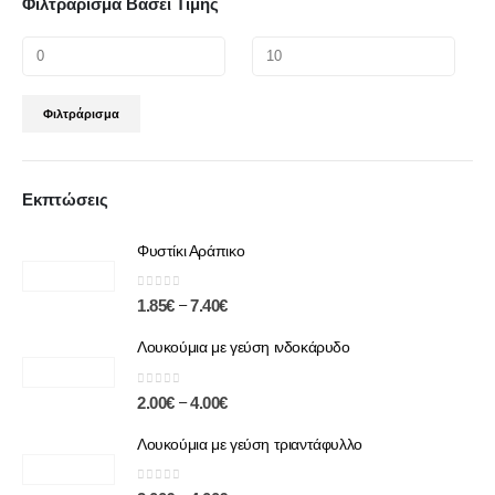
Φιλτράρισμα Βάσει Τιμής
Φιλτράρισμα
Εκπτώσεις
Φυστίκι Αράπικο
0
out of 5
–
1.85
€
7.40
€
Λουκούμια με γεύση ινδοκάρυδο
0
out of 5
–
2.00
€
4.00
€
Λουκούμια με γεύση τριαντάφυλλο
0
out of 5