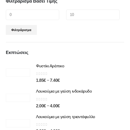
Φιλτράρισμα Βάσει Τιμής
Φιλτράρισμα
Εκπτώσεις
Φυστίκι Αράπικο
0
out of 5
–
1.85
€
7.40
€
Λουκούμια με γεύση ινδοκάρυδο
0
out of 5
–
2.00
€
4.00
€
Λουκούμια με γεύση τριαντάφυλλο
0
out of 5