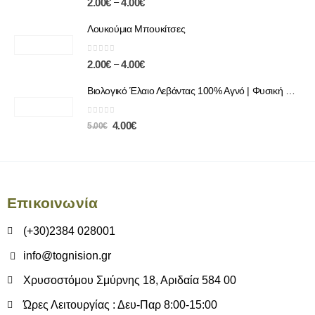
–
2.00
€
4.00
€
Λουκούμια Μπουκίτσες
0
out of 5
–
2.00
€
4.00
€
Βιολογικό Έλαιο Λεβάντας 100% Αγνό | Φυσική Χαλάρωση & Περιποίηση
0
out of 5
4.00
€
5.00
€
Επικοινωνία
(+30)2384 028001
info@tognision.gr
Χρυσοστόμου Σμύρνης 18, Αριδαία 584 00
Ώρες Λειτουργίας : Δευ-Παρ 8:00-15:00