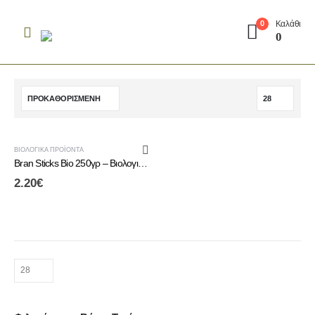
Καλάθι
0
0
ΒΙΟΛΟΓΙΚΆ ΠΡΟΪΌΝΤΑ
Bran Sticks Bio 250γρ – Βιολογικά Στικς Πίτουρου Χωρίς Ζάχαρη
2.20
€