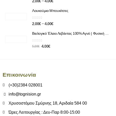
–
2.00
€
4.00
€
Λουκούμια Μπουκίτσες
0
out of 5
–
2.00
€
4.00
€
Βιολογικό Έλαιο Λεβάντας 100% Αγνό | Φυσική Χαλάρωση & Περιποίηση
0
out of 5
4.00
€
5.00
€
Επικοινωνία
(+30)2384 028001
info@tognision.gr
Χρυσοστόμου Σμύρνης 18, Αριδαία 584 00
Ώρες Λειτουργίας : Δευ-Παρ 8:00-15:00