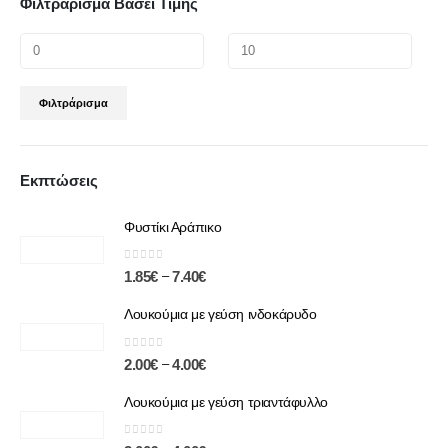
Φιλτράρισμα Βάσει Τιμής
Φιλτράρισμα
Εκπτώσεις
Φυστίκι Αράπικο
0
out of 5
–
1.85
€
7.40
€
Λουκούμια με γεύση ινδοκάρυδο
0
out of 5
–
2.00
€
4.00
€
Λουκούμια με γεύση τριαντάφυλλο
0
out of 5