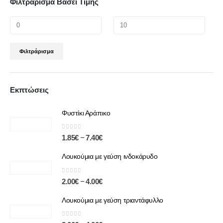
Φιλτράρισμα Βάσει Τιμής
Φιλτράρισμα
Εκπτώσεις
Φυστίκι Αράπικο
0
out of 5
–
1.85
€
7.40
€
Λουκούμια με γεύση ινδοκάρυδο
0
out of 5
–
2.00
€
4.00
€
Λουκούμια με γεύση τριαντάφυλλο
0
out of 5