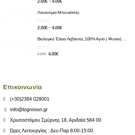
–
2.00
€
4.00
€
Λουκούμια Μπουκίτσες
0
out of 5
–
2.00
€
4.00
€
Βιολογικό Έλαιο Λεβάντας 100% Αγνό | Φυσική Χαλάρωση & Περιποίηση
0
out of 5
4.00
€
5.00
€
Επικοινωνία
(+30)2384 028001
info@tognision.gr
Χρυσοστόμου Σμύρνης 18, Αριδαία 584 00
Ώρες Λειτουργίας : Δευ-Παρ 8:00-15:00