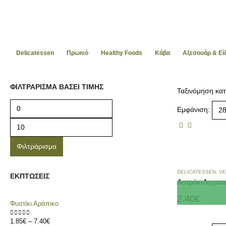
Delicatessen
Πρωινό
Healthy Foods
Kάβα
Αξεσουάρ & Ε
ΦΙΛΤΡΆΡΙΣΜΑ ΒΆΣΕΙ ΤΙΜΉΣ
Ταξινόμηση κατ
Εμφάνιση:
Φιλτράρισμα
DELICATESSEN
,
VE
ΕΚΠΤΏΣΕΙΣ
Αστράκι Λαχανι
2.40
€
Φυστίκι Αράπικο
1.85
€
–
7.40
€
0
out of 5