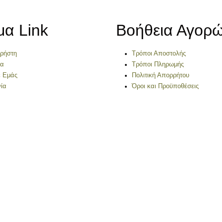
μα Link
Βοήθεια Αγορ
Χρήστη
Τρόποι Αποστολής
να
Τρόποι Πληρωμής
ε Εμάς
Πολιτική Απορρήτου
ία
Όροι και Προϋποθέσεις