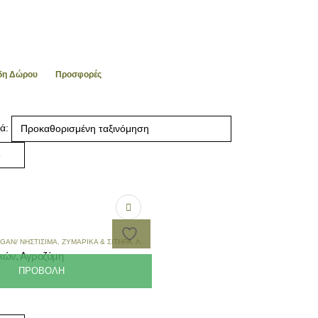
ίδη Δώρου
Προσφορές
ά:
GAN/ ΝΗΣΤΊΣΙΜΑ
,
ΖΥΜΑΡΙΚΆ & ΣΙΤΗΡΆ
,
ΛΑΧΑΝΙΚΏΝ
,
ΣΠΈΣΙΑΛ
,
ΤΟΠΙΚΆ ΠΑΡΑΔΟΣΙΑΚΆ ΖΥΜΑ
κών, Αγροζύμη
ΠΡΟΒΟΛΉ