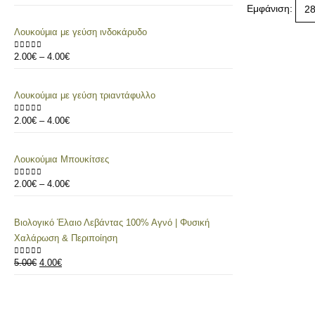
Εμφάνιση:
Λουκούμια με γεύση ινδοκάρυδο
2.00
€
–
4.00
€
0
out of 5
Λουκούμια με γεύση τριαντάφυλλο
2.00
€
–
4.00
€
0
out of 5
Λουκούμια Μπουκίτσες
2.00
€
–
4.00
€
0
out of 5
Βιολογικό Έλαιο Λεβάντας 100% Αγνό | Φυσική
Χαλάρωση & Περιποίηση
5.00
€
4.00
€
0
out of 5