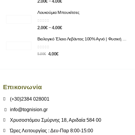
–
2.00
€
4.00
€
Λουκούμια Μπουκίτσες
0
out of 5
–
2.00
€
4.00
€
Βιολογικό Έλαιο Λεβάντας 100% Αγνό | Φυσική Χαλάρωση & Περιποίηση
0
out of 5
4.00
€
5.00
€
Επικοινωνία
(+30)2384 028001
info@tognision.gr
Χρυσοστόμου Σμύρνης 18, Αριδαία 584 00
Ώρες Λειτουργίας : Δευ-Παρ 8:00-15:00