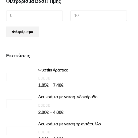
Φιλτράρισμα Βάσει Τιμής
Φιλτράρισμα
Εκπτώσεις
Φυστίκι Αράπικο
0
out of 5
–
1.85
€
7.40
€
Λουκούμια με γεύση ινδοκάρυδο
0
out of 5
–
2.00
€
4.00
€
Λουκούμια με γεύση τριαντάφυλλο
0
out of 5