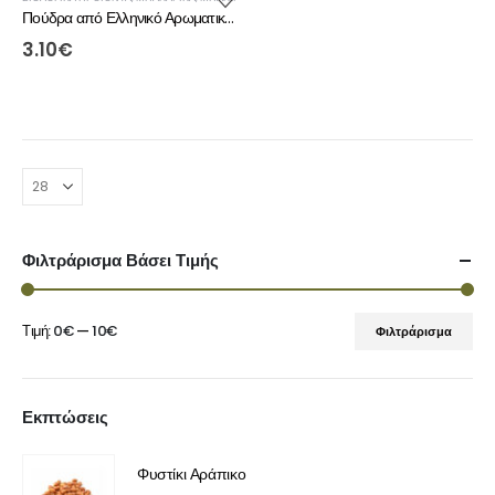
Πούδρα από Ελληνικό Αρωματικό Σκόρδο (55γρ)
3.10
€
Φιλτράρισμα Βάσει Τιμής
Τιμή:
0€
—
10€
Φιλτράρισμα
Εκπτώσεις
Φυστίκι Αράπικο