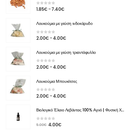
0
out of 5
1.85
€
7.40
€
–
Λουκούμια με γεύση ινδοκάρυδο
0
out of 5
2.00
€
4.00
€
–
Λουκούμια με γεύση τριαντάφυλλο
0
out of 5
2.00
€
4.00
€
–
Λουκούμια Μπουκίτσες
0
out of 5
2.00
€
4.00
€
–
Βιολογικό Έλαιο Λεβάντας 100% Αγνό | Φυσική Χαλάρωση & Περιποίηση
0
out of 5
4.00
€
5.00
€