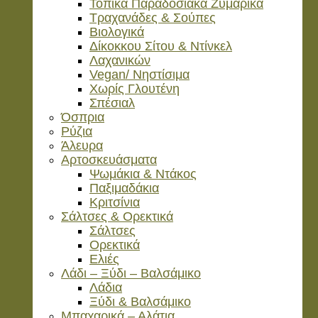
Τοπικά Παραδοσιακά Ζυμαρικά
Τραχανάδες & Σούπες
Βιολογικά
Δίκοκκου Σίτου & Ντίνκελ
Λαχανικών
Vegan/ Νηστίσιμα
Χωρίς Γλουτένη
Σπέσιαλ
Όσπρια
Ρύζια
Άλευρα
Αρτοσκευάσματα
Ψωμάκια & Ντάκος
Παξιμαδάκια
Κριτσίνια
Σάλτσες & Ορεκτικά
Σάλτσες
Ορεκτικά
Ελιές
Λάδι – Ξύδι – Βαλσάμικο
Λάδια
Ξύδι & Βαλσάμικο
Μπαχαρικά – Αλάτια