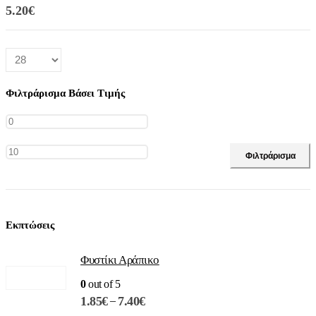
5.20
€
Φιλτράρισμα Βάσει Τιμής
Ελάχιστη
Μέγιστη
Φιλτράρισμα
τιμή
τιμή
Εκπτώσεις
Φυστίκι Αράπικο
0
out of 5
Price
–
1.85
€
7.40
€
range: