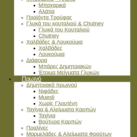
Μπαχαρικά
Αλάτια
Προϊόντα Τρούφας
Γλυκά του κουταλιού & Chutney
Γλυκά του Κουταλιού
Chutney
Χαλβάδες & Λουκούμια
Χαλβάδες
Λουκούμια
Διάφορα
Μπάρες Δημητριακών
Έτοιμα Μείγματα Γλυκών
Πρωινό
Δημητριακά πρωινού
Νιφάδες
Muesli
Χωρίς Γλουτένη
Ταχίνια & Αλείμματα Καρπών
Ταχίνια
Βούτυρα Καρπών
Πραλίνες
Μαρμελάδες & Αλείμματα Φρούτων