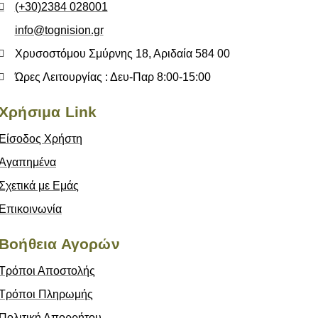
4.00€.
(+30)2384 028001
info@tognision.gr
Χρυσοστόμου Σμύρνης 18, Αριδαία 584 00
Ώρες Λειτουργίας : Δευ-Παρ 8:00-15:00
Χρήσιμα Link
Είσοδος Χρήστη
Αγαπημένα
Σχετικά με Εμάς
Επικοινωνία
Βοήθεια Αγορών
Τρόποι Αποστολής
Τρόποι Πληρωμής
Πολιτική Απορρήτου