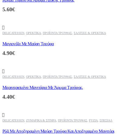
Κρέμα Τυριού Με Άρωμα Λευκής Τρούφας
5.60
€
DELICATESSEN
,
ΟΡΕΚΤΙΚΆ
,
ΠΡΟΪΌΝΤΑ ΤΡΟΎΦΑΣ
,
ΣΆΛΤΣΕΣ & ΟΡΕΚΤΙΚΆ
Μαγιονέζα Με Μαύρη Τρούφα
4.90
€
DELICATESSEN
,
ΟΡΕΚΤΙΚΆ
,
ΠΡΟΪΌΝΤΑ ΤΡΟΎΦΑΣ
,
ΣΆΛΤΣΕΣ & ΟΡΕΚΤΙΚΆ
Μαριναρισμένα Μανιτάρια Με Άρωμα Τρούφας.
4.40
€
DELICATESSEN
,
ΖΥΜΑΡΙΚΆ & ΣΙΤΗΡΆ
,
ΠΡΟΪΌΝΤΑ ΤΡΟΎΦΑΣ
,
ΡΎΖΙΑ
,
ΣΠΈΣΙΑΛ
Ρύζι Με Αποξηραμένη Μαύρη Τρούφα Και Αποξηραμένο Μανιτάρι