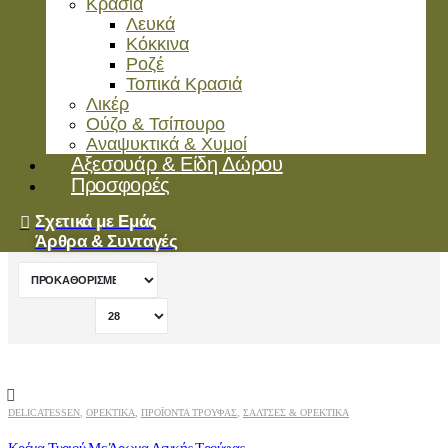
Κρασιά
Λευκά
Κόκκινα
Ροζέ
Τοπικά Κρασιά
Λικέρ
Ούζο & Τσίπουρο
Αναψυκτικά & Χυμοί
Αξεσουάρ & Είδη Δώρου
Προσφορές
Σχετικά με Εμάς
Άρθρα & Συνταγές
DELICATESSEN
,
ΟΡΕΚΤΙΚΆ
,
ΠΡΟΪΌΝΤΑ ΤΡΟΎΦΑΣ
,
ΣΆΛΤΣΕΣ & ΟΡΕΚΤΙΚΆ