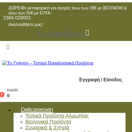
ΔΩΡΕΑΝ μεταφορικά για αγορές άνω των 35€ με BOXNOW &
άνω των 50€ με ΕΛΤΑ.
2384 028001
Ακολουθήστε μας!
Facebook
Instagram
Tiktok
Εγγραφή / Είσοδος
Καλάθι
0
0
Delicatessen
Τοπικά Προϊόντα Αλμωπίας
Βιολογικά Προϊόντα
Ζυμαρικά & Σιτηρά