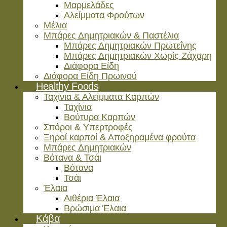
Μαρμελάδες
Αλείμματα Φρούτων
Μέλια
Μπάρες Δημητριακών & Παστέλια
Μπάρες Δημητριακών Πρωτεΐνης
Μπάρες Δημητριακών Χωρίς Ζάχαρη
Διάφορα Είδη
Διάφορα Είδη Πρωινού
Healthy Foods
Ταχίνια & Αλείμματα Καρπών
Ταχίνια
Βούτυρα Καρπών
Σπόροι & Υπερτροφές
Ξηροί καρποί & Αποξηραμένα φρούτα
Μπάρες Δημητριακών
Βότανα & Τσάι
Βότανα
Τσάι
Έλαια
Αιθέρια Έλαια
Βρώσιμα Έλαια
Kάβα