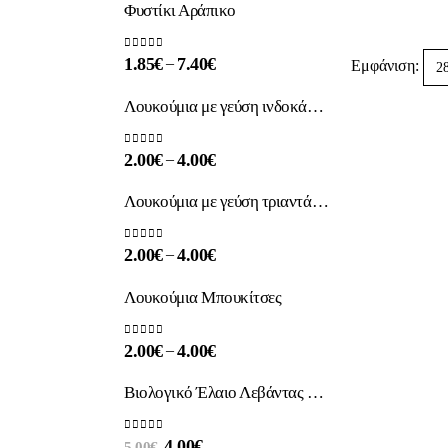
Φυστίκι Αράπικο
0
out of 5
–
1.85
€
7.40
€
Εμφάνιση:
Λουκούμια με γεύση ινδοκάρυδο
0
out of 5
–
2.00
€
4.00
€
Λουκούμια με γεύση τριαντάφυλλο
0
out of 5
–
2.00
€
4.00
€
Λουκούμια Μπουκίτσες
0
out of 5
–
2.00
€
4.00
€
Βιολογικό Έλαιο Λεβάντας 100% Αγνό | Φυσική Χαλάρωση & Περιποίηση
0
out of 5
4.00
€
5.00
€