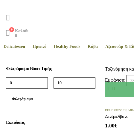
0
Καλάθι
0
Delicatessen
Πρωινό
Healthy Foods
Kάβα
Αξεσουάρ & Εί
Φιλτράρισμα Βάσει Τιμής
Ταξινόμηση κα
Εμφάνιση:
Φιλτράρισμα
DELICATESSEN
,
ΜΠ
Δενδρολίβανο
Εκπτώσεις
1.00
€