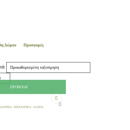
δη Δώρου
Προσφορές
τά:
ΠΡΟΒΟΛΉ
ΑΧΑΡΙΚΆ
,
ΜΠΑΧΑΡΙΚΆ - ΑΛΆΤΙΑ