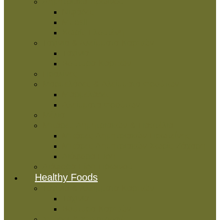
Δημητριακά πρωινού
Νιφάδες
Muesli
Χωρίς Γλουτένη
Ταχίνια & Αλείμματα Καρπών
Ταχίνια
Βούτυρα Καρπών
Πραλίνες
Μαρμελάδες & Αλείμματα Φρούτων
Μαρμελάδες
Αλείμματα Φρούτων
Μέλια
Μπάρες Δημητριακών & Παστέλια
Μπάρες Δημητριακών Πρωτεΐνης
Μπάρες Δημητριακών Χωρίς Ζάχαρη
Διάφορα Είδη
Διάφορα Είδη Πρωινού
Healthy Foods
Ταχίνια & Αλείμματα Καρπών
Ταχίνια
Βούτυρα Καρπών
Σπόροι & Υπερτροφές