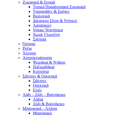
Ζυμαρικά & Σιτηρά
Τοπικά Παραδοσιακά Ζυμαρικά
Τραχανάδες & Σούπες
Βιολογικά
Δίκοκκου Σίτου & Ντίνκελ
Λαχανικών
Vegan/ Νηστίσιμα
Χωρίς Γλουτένη
Σπέσιαλ
Όσπρια
Ρύζια
Άλευρα
Αρτοσκευάσματα
Ψωμάκια & Ντάκος
Παξιμαδάκια
Κριτσίνια
Σάλτσες & Ορεκτικά
Σάλτσες
Ορεκτικά
Ελιές
Λάδι – Ξύδι – Βαλσάμικο
Λάδια
Ξύδι & Βαλσάμικο
Μπαχαρικά – Αλάτια
Μπαχαρικά