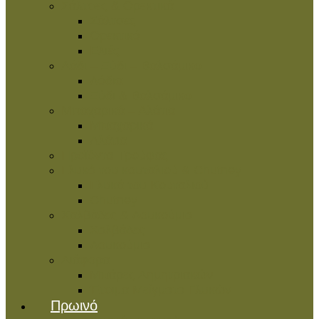
Σάλτσες & Ορεκτικά
Σάλτσες
Ορεκτικά
Ελιές
Λάδι – Ξύδι – Βαλσάμικο
Λάδια
Ξύδι & Βαλσάμικο
Μπαχαρικά – Αλάτια
Μπαχαρικά
Αλάτια
Προϊόντα Τρούφας
Γλυκά του κουταλιού & Chutney
Γλυκά του Κουταλιού
Chutney
Χαλβάδες & Λουκούμια
Χαλβάδες
Λουκούμια
Διάφορα
Μπάρες Δημητριακών
Έτοιμα Μείγματα Γλυκών
Πρωινό