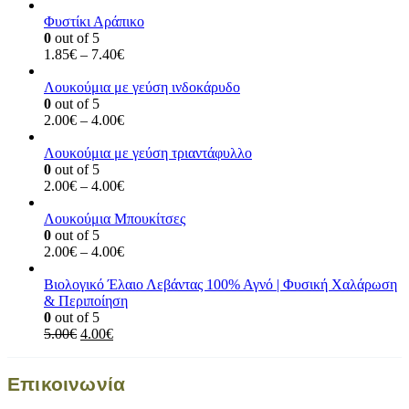
Φυστίκι Αράπικο
0
out of 5
Price
1.85
€
–
7.40
€
range:
1.85€
Λουκούμια με γεύση ινδοκάρυδο
through
0
out of 5
7.40€
Price
2.00
€
–
4.00
€
range:
2.00€
Λουκούμια με γεύση τριαντάφυλλο
through
0
out of 5
4.00€
Price
2.00
€
–
4.00
€
range:
2.00€
Λουκούμια Μπουκίτσες
through
0
out of 5
4.00€
Price
2.00
€
–
4.00
€
range:
2.00€
Βιολογικό Έλαιο Λεβάντας 100% Αγνό | Φυσική Χαλάρωση
through
& Περιποίηση
4.00€
0
out of 5
Original
Η
5.00
€
4.00
€
price
τρέχουσα
was:
τιμή
Επικοινωνία
5.00€.
είναι:
4.00€.