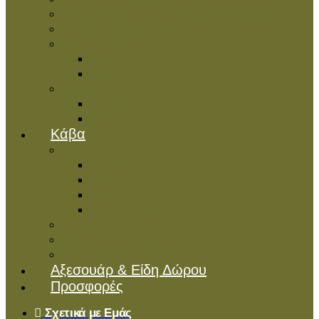
Ξηροί καρποί & Αποξηραμένα φρούτα
Μπάρες Δημητριακών
Βότανα & Τσάι
Βότανα
Τσάι
Έλαια
Αιθέρια Έλαια
Βρώσιμα Έλαια
Kάβα
Κρασιά
Λευκά
Κόκκινα
Ροζέ
Τοπικά Κρασιά
Λικέρ
Ούζο & Τσίπουρο
Αναψυκτικά & Χυμοί
Αξεσουάρ & Είδη Δώρου
Προσφορές
Σχετικά με Εμάς