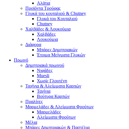
Αλάτια
Προϊόντα Τρούφας
Γλυκά του κουταλιού & Chutney
Γλυκά του Κουταλιού
Chutney
Χαλβάδες & Λουκούμια
Χαλβάδες
Λουκούμια
Διάφορα
Μπάρες Δημητριακών
Έτοιμα Μείγματα Γλυκών
Πρωινό
Δημητριακά πρωινού
Νιφάδες
Muesli
Χωρίς Γλουτένη
Ταχίνια & Αλείμματα Καρπών
Ταχίνια
Βούτυρα Καρπών
Πραλίνες
Μαρμελάδες & Αλείμματα Φρούτων
Μαρμελάδες
Αλείμματα Φρούτων
Μέλια
Μπάρες Δημητριακών & Παστέλια