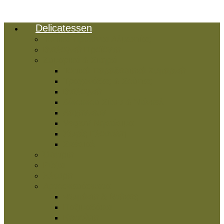
Delicatessen
Τοπικά Προϊόντα Αλμωπίας
Βιολογικά Προϊόντα
Ζυμαρικά & Σιτηρά
Τοπικά Παραδοσιακά Ζυμαρικά
Τραχανάδες & Σούπες
Βιολογικά
Δίκοκκου Σίτου & Ντίνκελ
Λαχανικών
Vegan/ Νηστίσιμα
Χωρίς Γλουτένη
Σπέσιαλ
Όσπρια
Ρύζια
Άλευρα
Αρτοσκευάσματα
Ψωμάκια & Ντάκος
Παξιμαδάκια
Κριτσίνια