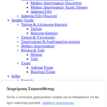
Μπάρες Δημητριακών Πρωτεΐνης
Μπάρες Δημητριακών Χωρίς Ζάχαρη
Διάφορα Είδη
Διάφορα Είδη Πρωινού
Healthy Foods
Ταχίνια & Αλείμματα Καρπών
Ταχίνια
Βούτυρα Καρπών
Σπόροι & Υπερτροφές
Ξηροί καρποί & Αποξηραμένα φρούτα
Μπάρες Δημητριακών
Βότανα & Τσάι
Βότανα
Τσάι
Έλαια
Αιθέρια Έλαια
Βρώσιμα Έλαια
Kάβα
Κρασιά
Λευκά
Διαχείριση Συγκατάθεσης
Κόκκινα
Ροζέ
Αυτός ο ιστότοπος χρησιμοποιεί cookies για να διασφαλίσει ότι θα
Τοπικά Κρασιά
Λικέρ
έχετε καλύτερη εμπειρία.
Διαβάστε περισσότερα
Ούζο & Τσίπουρο