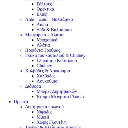
Σάλτσες
Ορεκτικά
Ελιές
Λάδι – Ξύδι – Βαλσάμικο
Λάδια
Ξύδι & Βαλσάμικο
Μπαχαρικά – Αλάτια
Μπαχαρικά
Αλάτια
Προϊόντα Τρούφας
Γλυκά του κουταλιού & Chutney
Γλυκά του Κουταλιού
Chutney
Χαλβάδες & Λουκούμια
Χαλβάδες
Λουκούμια
Διάφορα
Μπάρες Δημητριακών
Έτοιμα Μείγματα Γλυκών
Πρωινό
Δημητριακά πρωινού
Νιφάδες
Muesli
Χωρίς Γλουτένη
Ταχίνια & Αλείμματα Καρπών