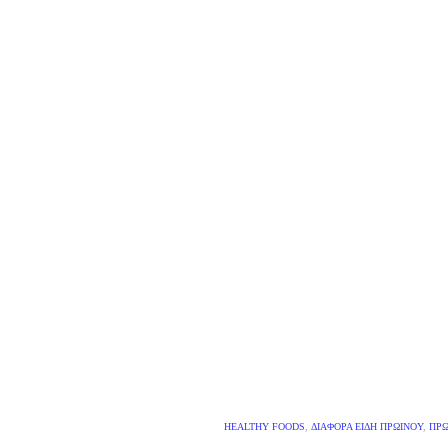
HEALTHY FOODS
,
ΔΙΆΦΟΡΑ ΕΊΔΗ ΠΡΩΙΝΟΎ
,
ΠΡΩ