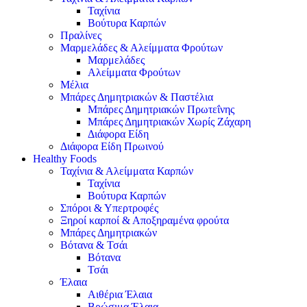
Ταχίνια
Βούτυρα Καρπών
Πραλίνες
Μαρμελάδες & Αλείμματα Φρούτων
Μαρμελάδες
Αλείμματα Φρούτων
Μέλια
Μπάρες Δημητριακών & Παστέλια
Μπάρες Δημητριακών Πρωτεΐνης
Μπάρες Δημητριακών Χωρίς Ζάχαρη
Διάφορα Είδη
Διάφορα Είδη Πρωινού
Healthy Foods
Ταχίνια & Αλείμματα Καρπών
Ταχίνια
Βούτυρα Καρπών
Σπόροι & Υπερτροφές
Ξηροί καρποί & Αποξηραμένα φρούτα
Μπάρες Δημητριακών
Βότανα & Τσάι
Βότανα
Τσάι
Έλαια
Αιθέρια Έλαια
Βρώσιμα Έλαια