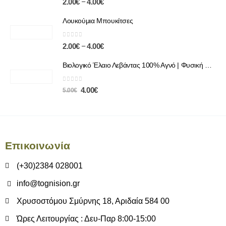
–
2.00
€
4.00
€
Λουκούμια Μπουκίτσες
0
out of 5
–
2.00
€
4.00
€
Βιολογικό Έλαιο Λεβάντας 100% Αγνό | Φυσική Χαλάρωση & Περιποίηση
0
out of 5
4.00
€
5.00
€
Επικοινωνία
(+30)2384 028001
info@tognision.gr
Χρυσοστόμου Σμύρνης 18, Αριδαία 584 00
Ώρες Λειτουργίας : Δευ-Παρ 8:00-15:00