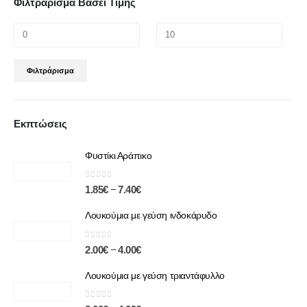
Φιλτράρισμα Βάσει Τιμής
Φιλτράρισμα
Εκπτώσεις
Φυστίκι Αράπικο
0
out of 5
–
1.85
€
7.40
€
Λουκούμια με γεύση ινδοκάρυδο
0
out of 5
–
2.00
€
4.00
€
Λουκούμια με γεύση τριαντάφυλλο
0
out of 5