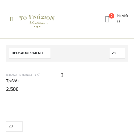
Καλάθι
0
0
ΒΌΤΑΝΑ
,
ΒΌΤΑΝΑ & ΤΣΆΙ
Τριβόλι
2.50
€