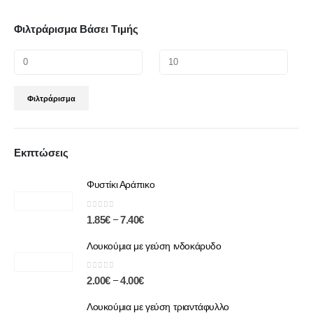
Φιλτράρισμα Βάσει Τιμής
Φιλτράρισμα
Εκπτώσεις
Φυστίκι Αράπικο
0
out of 5
–
1.85
€
7.40
€
Λουκούμια με γεύση ινδοκάρυδο
0
out of 5
–
2.00
€
4.00
€
Λουκούμια με γεύση τριαντάφυλλο