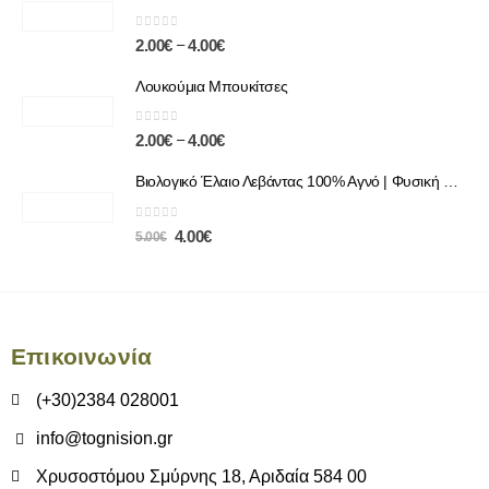
0
out of 5
–
2.00
€
4.00
€
Λουκούμια Μπουκίτσες
0
out of 5
–
2.00
€
4.00
€
Βιολογικό Έλαιο Λεβάντας 100% Αγνό | Φυσική Χαλάρωση & Περιποίηση
0
out of 5
4.00
€
5.00
€
Επικοινωνία
(+30)2384 028001
info@tognision.gr
Χρυσοστόμου Σμύρνης 18, Αριδαία 584 00