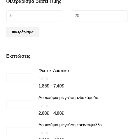
Φιλτράρισμα Βάσει Τιμής
Φιλτράρισμα
Εκπτώσεις
Φυστίκι Αράπικο
0
out of 5
–
1.85
€
7.40
€
Λουκούμια με γεύση ινδοκάρυδο
0
out of 5
–
2.00
€
4.00
€
Λουκούμια με γεύση τριαντάφυλλο
0
out of 5