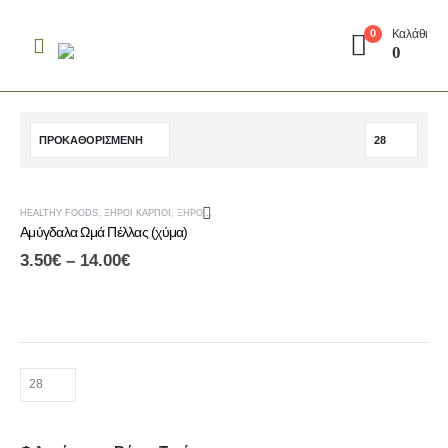
Καλάθι
0
0
-13%
HEALTHY FOODS
,
ΞΗΡΟΊ ΚΑΡΠΟΊ
,
ΞΗΡΟΊ ΚΑΡΠΟΊ & ΑΠΟΞΗΡΑΜΈΝΑ ΦΡΟΎΤΑ
,
ΠΡΩΙΝΟ
Αμύγδαλα Ωμά Πέλλας (χύμα)
3.50
€
–
14.00
€