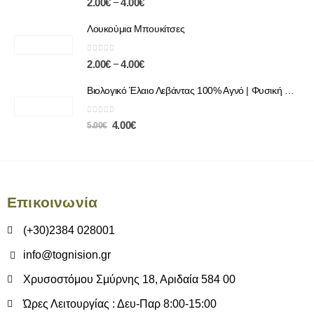
–
2.00
€
4.00
€
Λουκούμια Μπουκίτσες
0
out of 5
–
2.00
€
4.00
€
Βιολογικό Έλαιο Λεβάντας 100% Αγνό | Φυσική Χαλάρωση & Περιποίηση
0
out of 5
4.00
€
5.00
€
Επικοινωνία
(+30)2384 028001
info@tognision.gr
Χρυσοστόμου Σμύρνης 18, Αριδαία 584 00
Ώρες Λειτουργίας : Δευ-Παρ 8:00-15:00