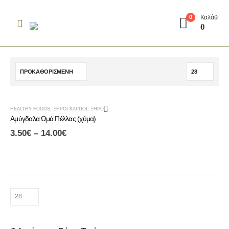
Καλάθι
0
0
-13%
HEALTHY FOODS
,
ΞΗΡΟΊ ΚΑΡΠΟΊ
,
ΞΗΡΟΊ ΚΑΡΠΟΊ & ΑΠΟΞΗΡΑΜΈΝΑ ΦΡΟΎΤΑ
,
ΠΡΩΙΝΟ
Αμύγδαλα Ωμά Πέλλας (χύμα)
3.50
€
–
14.00
€