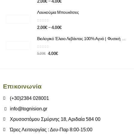
–
2.00
€
4.00
€
Λουκούμια Μπουκίτσες
0
out of 5
–
2.00
€
4.00
€
Βιολογικό Έλαιο Λεβάντας 100% Αγνό | Φυσική Χαλάρωση & Περιποίηση
0
out of 5
4.00
€
5.00
€
Επικοινωνία
(+30)2384 028001
info@tognision.gr
Χρυσοστόμου Σμύρνης 18, Αριδαία 584 00
Ώρες Λειτουργίας : Δευ-Παρ 8:00-15:00