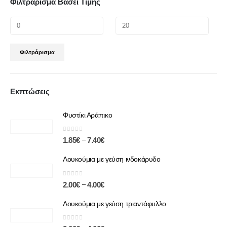
Φιλτράρισμα Βάσει Τιμής
Φιλτράρισμα
Εκπτώσεις
Φυστίκι Αράπικο
0
out of 5
–
1.85
€
7.40
€
Λουκούμια με γεύση ινδοκάρυδο
0
out of 5
–
2.00
€
4.00
€
Λουκούμια με γεύση τριαντάφυλλο
0
out of 5