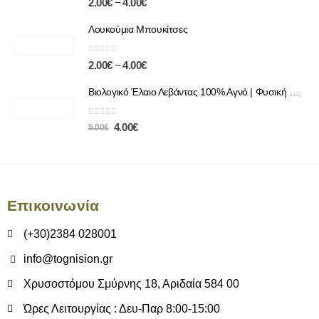
–
2.00
€
4.00
€
Λουκούμια Μπουκίτσες
0
out of 5
–
2.00
€
4.00
€
Βιολογικό Έλαιο Λεβάντας 100% Αγνό | Φυσική Χαλάρωση & Περιποίηση
0
out of 5
4.00
€
5.00
€
Επικοινωνία
(+30)2384 028001
info@tognision.gr
Χρυσοστόμου Σμύρνης 18, Αριδαία 584 00
Ώρες Λειτουργίας : Δευ-Παρ 8:00-15:00