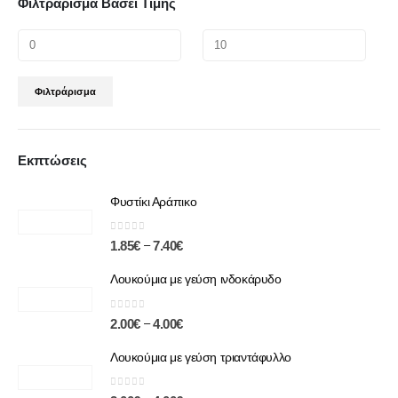
Φιλτράρισμα Βάσει Τιμής
Φιλτράρισμα
Εκπτώσεις
Φυστίκι Αράπικο
0
out of 5
–
1.85
€
7.40
€
Λουκούμια με γεύση ινδοκάρυδο
0
out of 5
–
2.00
€
4.00
€
Λουκούμια με γεύση τριαντάφυλλο
0
out of 5