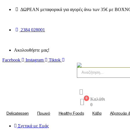
ΔΩΡΕΑΝ μεταφορικά για αγορές άνω των 35€ με BOXN
2384 028001
Ακολουθήστε μας!
Facebook
Instagram
Tiktok
0
Καλάθι
0
Delicatessen
Πρωινό
Healthy Foods
Kάβα
Αξεσουάρ 
Σχετικά με Εμάς