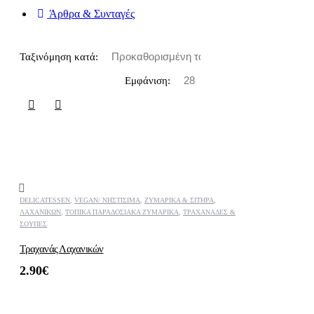
Άρθρα & Συνταγές
Ταξινόμηση κατά:
Εμφάνιση:
DELICATESSEN
,
VEGAN/ ΝΗΣΤΊΣΙΜΑ
,
ΖΥΜΑΡΙΚΆ & ΣΙΤΗΡΆ
,
ΛΑΧΑΝΙΚΏΝ
,
ΤΟΠΙΚΆ ΠΑΡΑΔΟΣΙΑΚΆ ΖΥΜΑΡΙΚΆ
,
ΤΡΑΧΑΝΆΔΕΣ &
ΣΟΎΠΕΣ
Τραχανάς Λαχανικών
2.90
€