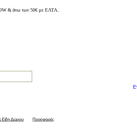
OW & άνω των 50€ με ΕΛΤΑ.
Ε
& Είδη Δώρου
Προσφορές