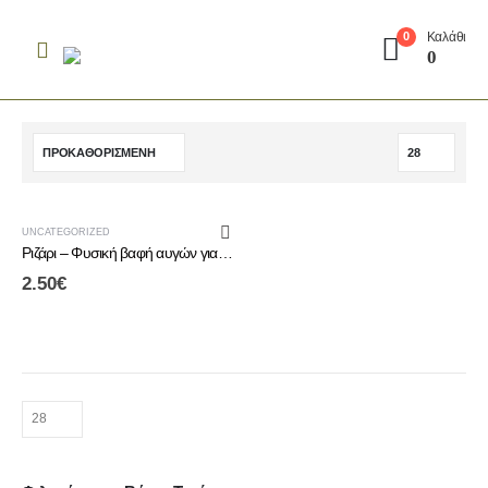
Καλάθι
0
0
UNCATEGORIZED
Ριζάρι – Φυσική βαφή αυγών για το Πάσχα
2.50
€