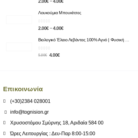
–
2.00
€
4.00
€
Λουκούμια Μπουκίτσες
0
out of 5
–
2.00
€
4.00
€
Βιολογικό Έλαιο Λεβάντας 100% Αγνό | Φυσική Χαλάρωση & Περιποίηση
0
out of 5
4.00
€
5.00
€
Επικοινωνία
(+30)2384 028001
info@tognision.gr
Χρυσοστόμου Σμύρνης 18, Αριδαία 584 00
Ώρες Λειτουργίας : Δευ-Παρ 8:00-15:00