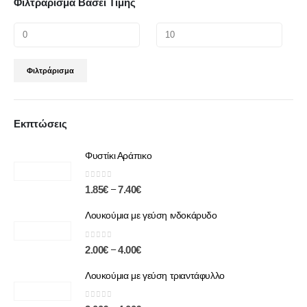
Φιλτράρισμα Βάσει Τιμής
Φιλτράρισμα
Εκπτώσεις
Φυστίκι Αράπικο
0
out of 5
–
1.85
€
7.40
€
Λουκούμια με γεύση ινδοκάρυδο
0
out of 5
–
2.00
€
4.00
€
Λουκούμια με γεύση τριαντάφυλλο
0
out of 5