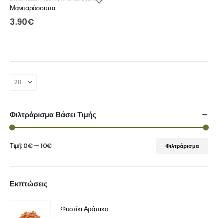
Μανιταρόσουπα
3.90
€
Φιλτράρισμα Βάσει Τιμής
Τιμή:
0€
—
10€
Φιλτράρισμα
Εκπτώσεις
Φυστίκι Αράπικο