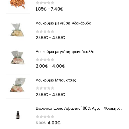
0
out of 5
1.85
€
7.40
€
–
Λουκούμια με γεύση ινδοκάρυδο
0
out of 5
2.00
€
4.00
€
–
Λουκούμια με γεύση τριαντάφυλλο
0
out of 5
2.00
€
4.00
€
–
Λουκούμια Μπουκίτσες
0
out of 5
2.00
€
4.00
€
–
Βιολογικό Έλαιο Λεβάντας 100% Αγνό | Φυσική Χαλάρωση & Περιποίηση
0
out of 5
4.00
€
5.00
€