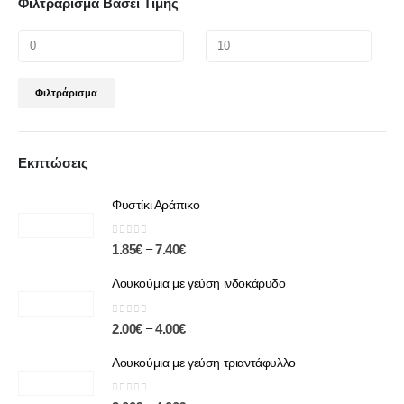
Φιλτράρισμα Βάσει Τιμής
Φιλτράρισμα
Εκπτώσεις
Φυστίκι Αράπικο
0
out of 5
–
1.85
€
7.40
€
Λουκούμια με γεύση ινδοκάρυδο
0
out of 5
–
2.00
€
4.00
€
Λουκούμια με γεύση τριαντάφυλλο
0
out of 5