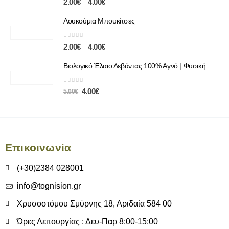
–
2.00
€
4.00
€
Λουκούμια Μπουκίτσες
0
out of 5
–
2.00
€
4.00
€
Βιολογικό Έλαιο Λεβάντας 100% Αγνό | Φυσική Χαλάρωση & Περιποίηση
0
out of 5
4.00
€
5.00
€
Επικοινωνία
(+30)2384 028001
info@tognision.gr
Χρυσοστόμου Σμύρνης 18, Αριδαία 584 00
Ώρες Λειτουργίας : Δευ-Παρ 8:00-15:00