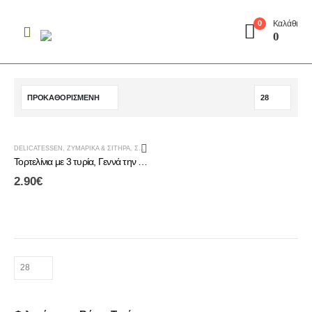
Καλάθι
0
0
DELICATESSEN
,
ΖΥΜΑΡΙΚΆ & ΣΙΤΗΡΆ
,
ΣΠΈΣΙΑΛ
Τορτελίνια με 3 τυρία, Γεννά την Παράδοση
2.90
€