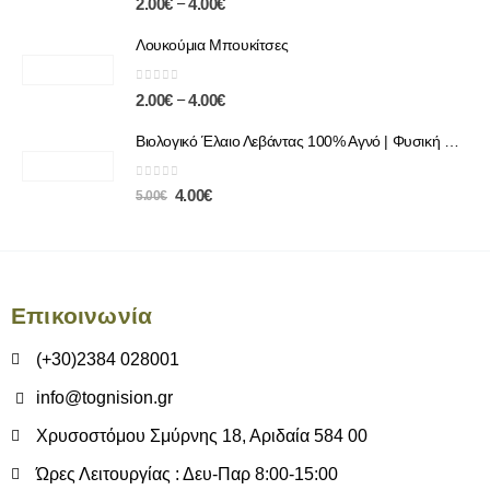
–
2.00
€
4.00
€
Λουκούμια Μπουκίτσες
0
out of 5
–
2.00
€
4.00
€
Βιολογικό Έλαιο Λεβάντας 100% Αγνό | Φυσική Χαλάρωση & Περιποίηση
0
out of 5
4.00
€
5.00
€
Επικοινωνία
(+30)2384 028001
info@tognision.gr
Χρυσοστόμου Σμύρνης 18, Αριδαία 584 00
Ώρες Λειτουργίας : Δευ-Παρ 8:00-15:00