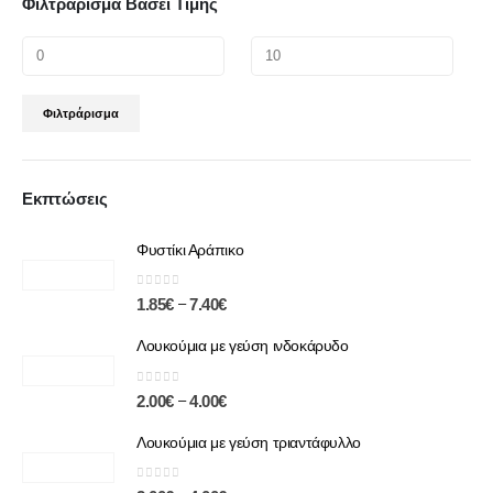
Φιλτράρισμα Βάσει Τιμής
Φιλτράρισμα
Εκπτώσεις
Φυστίκι Αράπικο
0
out of 5
–
1.85
€
7.40
€
Λουκούμια με γεύση ινδοκάρυδο
0
out of 5
–
2.00
€
4.00
€
Λουκούμια με γεύση τριαντάφυλλο
0
out of 5