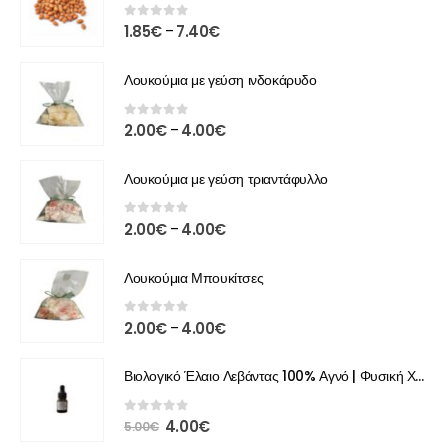
0
out of 5
1.85
€
7.40
€
–
Λουκούμια με γεύση ινδοκάρυδο
0
out of 5
2.00
€
4.00
€
–
Λουκούμια με γεύση τριαντάφυλλο
0
out of 5
2.00
€
4.00
€
–
Λουκούμια Μπουκίτσες
0
out of 5
2.00
€
4.00
€
–
Βιολογικό Έλαιο Λεβάντας 100% Αγνό | Φυσική Χαλάρωση & Περιποίηση
0
out of 5
4.00
€
5.00
€