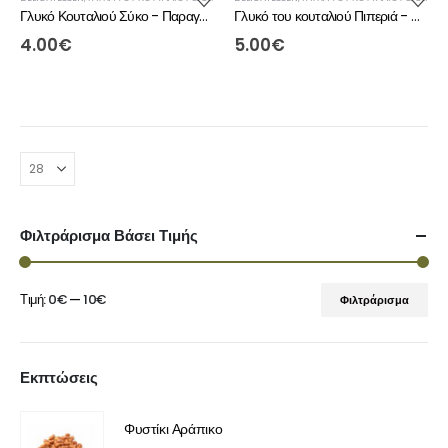
Γλυκό Κουταλιού Σύκο - ΠαραγωΓΗ
Γλυκό του κουταλιού Πιπεριά - ΠαραγωΓΗ
4.00
€
5.00
€
Φιλτράρισμα Βάσει Τιμής
Τιμή:
0€
—
10€
Φιλτράρισμα
Εκπτώσεις
Φυστίκι Αράπικο