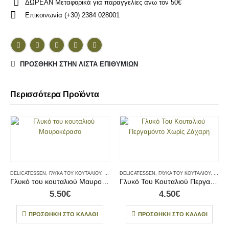
ΔΩΡΕΑΝ Μεταφορικά για παραγγελίες άνω τον 50€
Επικοινωνία (+30) 2384 028001
ΠΡΌΣΘΉΚΗ ΣΤΗΝ ΛΊΣΤΑ ΕΠΙΘΥΜΙΏΝ
Περισσότερα Προϊόντα
DELICATESSEN
,
ΓΛΥΚΆ ΤΟΥ ΚΟΥΤΑΛΙΟΎ
,
ΓΛΥΚΆ ΤΟΥ ΚΟΥΤΑΛΙΟΎ & CHUTNEY
DELICATESSEN
,
ΓΛΥΚΆ ΤΟΥ ΚΟΥΤΑΛΙΟΎ
,
ΠΡΩΙΝΟ
,
,
ΤΟΠΙΚΆ
ΓΛΥΚΆ
Γλυκό του κουταλιού Μαυροκέρασο
Γλυκό Του Κουταλιού Περγαμόντο Χωρίς Ζάχαρη
5.50
€
4.50
€
ΠΡΟΣΘΉΚΗ ΣΤΟ ΚΑΛΆΘΙ
ΠΡΟΣΘΉΚΗ ΣΤΟ ΚΑΛΆΘΙ