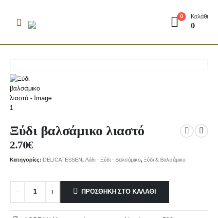
Καλάθι
0
0
Ξύδι βαλσάμικο λιαστό
2.70
€
Κατηγορίες:
DELICATESSEN
,
Λάδι - Ξύδι - Βαλσάμικο
,
Ξύδι & Βαλσάμικο
ΠΡΟΣΘΉΚΗ ΣΤΟ ΚΑΛΆΘΙ