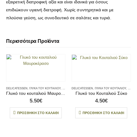
εξαιρετική διατροφική αξία και είναι ιδανικά για όσους
επιδιώκουν υγιεινή διατροφή. Χωρίς συντηρητικά και με
πλούσια γεύση, ως συνοδευτικό σε σαλάτες και τυριά.
Περισσότερα Προϊόντα
DELICATESSEN
,
ΓΛΥΚΆ ΤΟΥ ΚΟΥΤΑΛΙΟΎ
,
ΓΛΥΚΆ ΤΟΥ ΚΟΥΤΑΛΙΟΎ & CHUTNEY
DELICATESSEN
,
ΓΛΥΚΆ ΤΟΥ ΚΟΥΤΑΛΙΟΎ
,
ΠΡΩΙΝΟ
,
,
ΤΟΠΙΚΆ
ΓΛΥΚΆ
Γλυκό του κουταλιού Μαυροκέρασο
Γλυκό του Κουταλιού Σύκο
5.50
€
4.50
€
ΠΡΟΣΘΉΚΗ ΣΤΟ ΚΑΛΆΘΙ
ΠΡΟΣΘΉΚΗ ΣΤΟ ΚΑΛΆΘΙ