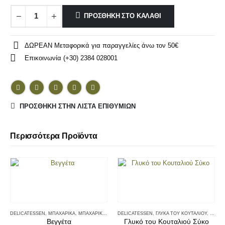
ΠΡΟΣΘΉΚΗ ΣΤΟ ΚΑΛΆΘΙ
ΔΩΡΕΑΝ Μεταφορικά για παραγγελίες άνω τον 50€
Επικοινωνία (+30) 2384 028001
ΠΡΌΣΘΉΚΗ ΣΤΗΝ ΛΊΣΤΑ ΕΠΙΘΥΜΙΏΝ
Περισσότερα Προϊόντα
DELICATESSEN
,
ΜΠΑΧΑΡΙΚΆ
,
ΜΠΑΧΑΡΙΚΆ - ΑΛΆΤΙΑ
DELICATESSEN
,
ΓΛΥΚΆ ΤΟΥ ΚΟΥΤΑΛΙΟΎ
,
ΓΛΥΚΆ
Βεγγέτα
Γλυκό του Κουταλιού Σύκο