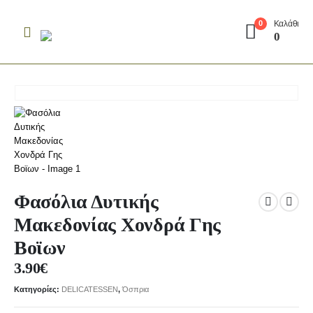
Καλάθι
0
0
Φασόλια Δυτικής
Μακεδονίας Χονδρά Γης
Βοϊων
3.90
€
Κατηγορίες:
DELICATESSEN
,
Όσπρια