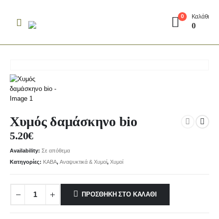
Καλάθι
0
0
Χυμός δαμάσκηνο bio
5.20
€
Availability:
Σε απόθεμα
Κατηγορίες:
KABA
,
Αναψυκτικά & Χυμοί
,
Χυμοί
ΠΡΟΣΘΉΚΗ ΣΤΟ ΚΑΛΆΘΙ