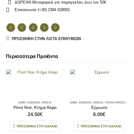
ΔΩΡΕΑΝ Μεταφορικά για παραγγελίες άνω τον 50€
Επικοινωνία (+30) 2384 028001
ΠΡΌΣΘΉΚΗ ΣΤΗΝ ΛΊΣΤΑ ΕΠΙΘΥΜΙΏΝ
Περισσότερα Προϊόντα
KABA
,
ΚΌΚΚΙΝΟ
,
ΚΡΑΣΙΆ
KABA
,
ΚΌΚΚΙΝΟ
,
ΚΡΑΣΙΆ
,
ΤΟΠΙΚΆ ΚΡΑΣΙΆ
,
ΤΟΠΙ
Pinot Noir, Κτήμα Άλφα
Έρρωσο
24.50
€
6.00
€
ΠΡΟΣΘΉΚΗ ΣΤΟ ΚΑΛΆΘΙ
ΠΡΟΣΘΉΚΗ ΣΤΟ ΚΑΛΆΘΙ