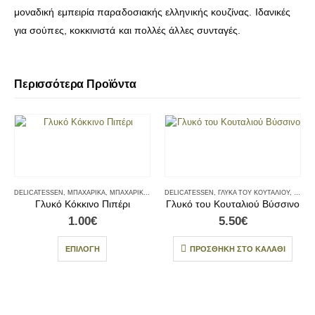
μοναδική εμπειρία παραδοσιακής ελληνικής κουζίνας. Ιδανικές
για σούπες, κοκκινιστά και πολλές άλλες συνταγές.
Περισσότερα Προϊόντα
DELICATESSEN
,
ΜΠΑΧΑΡΙΚΆ
,
ΜΠΑΧΑΡΙΚΆ - ΑΛΆΤΙΑ
DELICATESSEN
,
ΓΛΥΚΆ ΤΟΥ ΚΟΥΤΑΛΙΟΎ
,
ΓΛΥΚΆ
Γλυκό Κόκκινο Πιπέρι
Γλυκό του Κουταλιού Βύσσινο
1.00
€
5.50
€
ΕΠΙΛΟΓΉ
ΠΡΟΣΘΉΚΗ ΣΤΟ ΚΑΛΆΘΙ