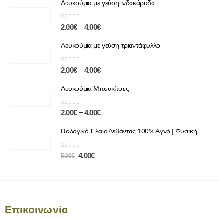
Λουκούμια με γεύση ινδοκάρυδο
0
out of 5
–
2.00
€
4.00
€
Λουκούμια με γεύση τριαντάφυλλο
0
out of 5
–
2.00
€
4.00
€
Λουκούμια Μπουκίτσες
0
out of 5
–
2.00
€
4.00
€
Βιολογικό Έλαιο Λεβάντας 100% Αγνό | Φυσική Χαλάρωση & Περιποίηση
0
out of 5
4.00
€
5.00
€
Επικοινωνία