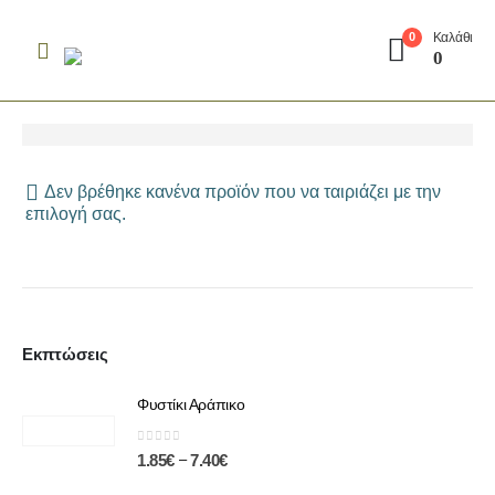
Καλάθι
0
0
Δεν βρέθηκε κανένα προϊόν που να ταιριάζει με την
επιλογή σας.
Εκπτώσεις
Φυστίκι Αράπικο
0
out of 5
–
1.85
€
7.40
€